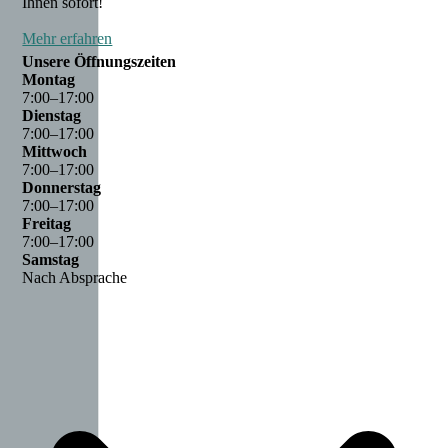
Ihnen sofort!
Mehr erfahren
Unsere Öffnungszeiten
Montag
7
:
00
–
17
:
00
Dienstag
7
:
00
–
17
:
00
Mittwoch
7
:
00
–
17
:
00
Donnerstag
7
:
00
–
17
:
00
Freitag
7
:
00
–
17
:
00
Samstag
Nach Absprache